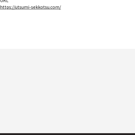
URL
https://utsumi-sekkotsu.com/