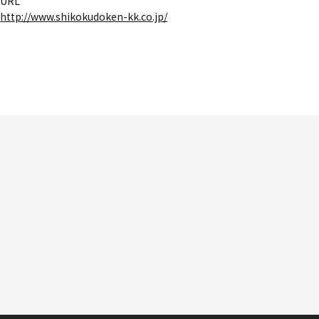
URL
http://www.shikokudoken-kk.co.jp/